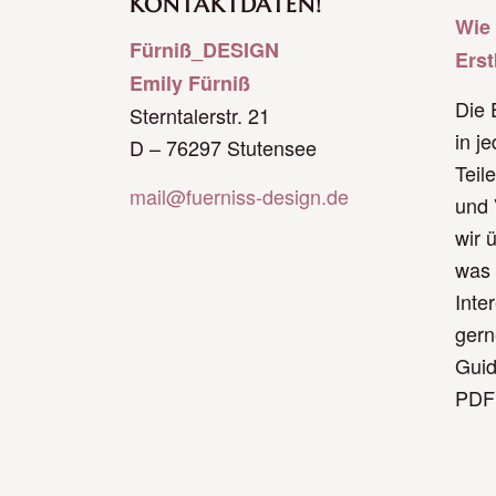
KONTAKTDATEN!
Wie 
Fürniß_DESIGN
Ers
Emily Fürniß
Die 
Sterntalerstr. 21
in j
D – 76297 Stutensee
Teil
mail@fuerniss-design.de
und 
wir 
was 
Inte
gern
Guid
PDF