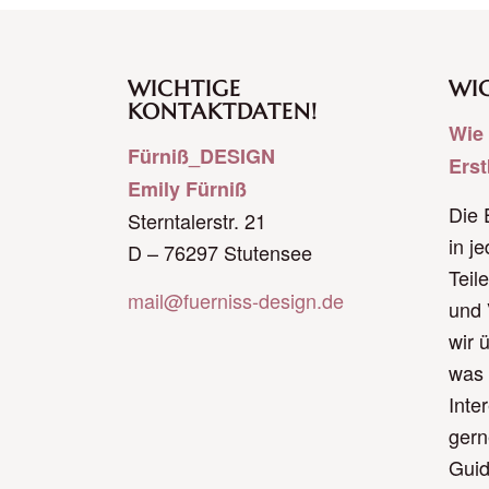
WICHTIGE
WIC
KONTAKTDATEN!
Wie 
Fürniß_DESIGN
Ers
Emily Fürniß
Die 
Sterntalerstr. 21
in j
D – 76297 Stutensee
Teil
mail@fuerniss-design.de
und 
wir 
was 
Inte
gern
Guid