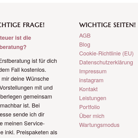
HTIGE FRAGE!
WICHTIGE SEITEN!
AGB
teuer ist die
Blog
tberatung?
Cookie-Richtlinie (EU)
Erstberatung ist für dich
Datenschutzerklärung
edem Fall kostenlos.
Impressum
e mir deine Wünsche
instagram
Vorstellungen mit und
Kontakt
überlegen gemeinsam
Leistungen
machbar ist. Bei
Portfolio
resse sende ich dir
Über mich
e meinen Service-
Wartungsmodus
e inkl. Preispaketen als