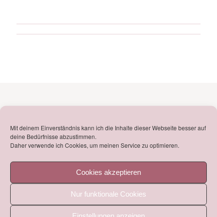
WICHTIGE KONTAKTDATEN!
Mit deinem Einverständnis kann ich die Inhalte dieser Webseite besser auf
Fürniß_DESIGN
deine Bedürfnisse abzustimmen.
Daher verwende ich Cookies, um meinen Service zu optimieren.
Emily Fürniß
Sterntalerstr. 21
Cookies akzeptieren
D – 76297 Stutensee
Nur funktionale Cookies
mail@fuerniss-design.de
Einstellungen anzeigen