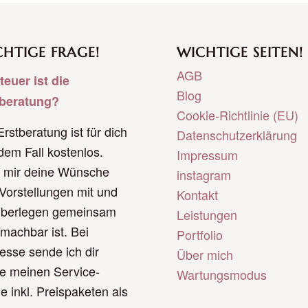
HTIGE FRAGE!
WICHTIGE SEITEN!
AGB
teuer ist die
Blog
tberatung?
Cookie-Richtlinie (EU)
Erstberatung ist für dich
Datenschutzerklärung
edem Fall kostenlos.
Impressum
e mir deine Wünsche
instagram
Vorstellungen mit und
Kontakt
überlegen gemeinsam
Leistungen
machbar ist. Bei
Portfolio
resse sende ich dir
Über mich
e meinen Service-
Wartungsmodus
e inkl. Preispaketen als