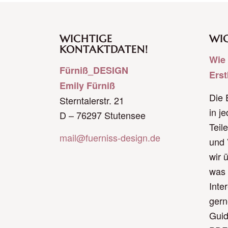
WICHTIGE
WIC
KONTAKTDATEN!
Wie 
Fürniß_DESIGN
Ers
Emily Fürniß
Die 
Sterntalerstr. 21
in j
D – 76297 Stutensee
Teil
mail@fuerniss-design.de
und 
wir 
was 
Inte
gern
Guid