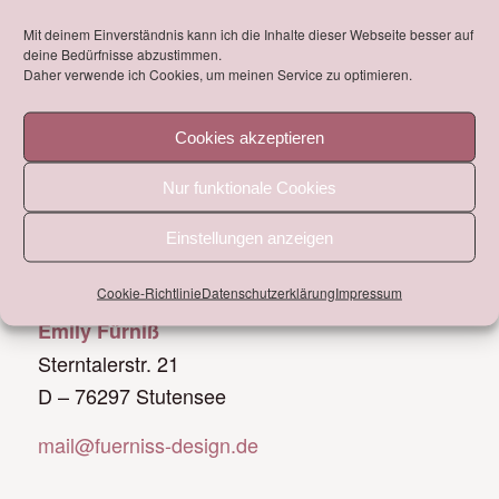
Gesamtbild des Markendesigns.
Mit deinem Einverständnis kann ich die Inhalte dieser Webseite besser auf
https://www.bestattungen-melaniehaas.de
deine Bedürfnisse abzustimmen.
Daher verwende ich Cookies, um meinen Service zu optimieren.
Cookies akzeptieren
Nur funktionale Cookies
Einstellungen anzeigen
WICHTIGE KONTAKTDATEN!
Cookie-Richtlinie
Datenschutzerklärung
Impressum
Fürniß_DESIGN
Emily Fürniß
Sterntalerstr. 21
D – 76297 Stutensee
mail@fuerniss-design.de