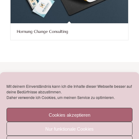
Hornung Change Consulting
WICHTIGE KONTAKTDATEN!
Mit deinem Einverständnis kann ich die Inhalte dieser Webseite besser auf
deine Bedürfnisse abzustimmen.
Fürniß_DESIGN
Daher verwende ich Cookies, um meinen Service zu optimieren.
Emily Fürniß
Sterntalerstr. 21
Cookies akzeptieren
D – 76297 Stutensee
Nur funktionale Cookies
mail@fuerniss-design.de