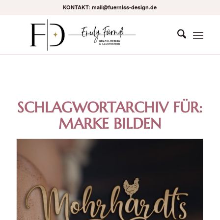
KONTAKT: mail@fuerniss-design.de
SCHLAGWORTARCHIV FÜR:
MARKE BILDEN