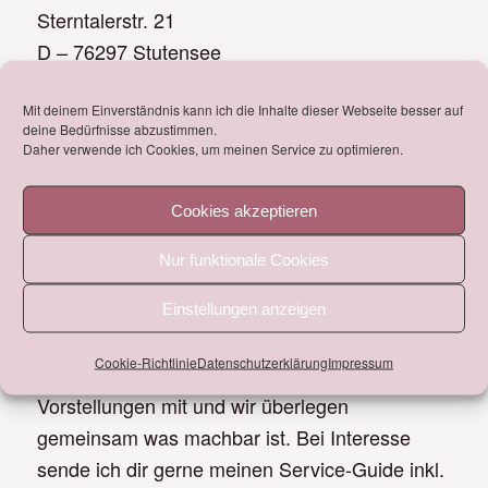
Sterntalerstr. 21
D – 76297 Stutensee
mail@fuerniss-design.de
Mit deinem Einverständnis kann ich die Inhalte dieser Webseite besser auf
deine Bedürfnisse abzustimmen.
Daher verwende ich Cookies, um meinen Service zu optimieren.
Cookies akzeptieren
WICHTIGE FRAGE!
Nur funktionale Cookies
Wie teuer ist die Erstberatung?
Einstellungen anzeigen
Die Erstberatung ist für dich in jedem Fall
Cookie-Richtlinie
Datenschutzerklärung
Impressum
kostenlos. Teile mir deine Wünsche und
Vorstellungen mit und wir überlegen
gemeinsam was machbar ist. Bei Interesse
sende ich dir gerne meinen Service-Guide inkl.