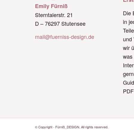
Emily Fürniß
Die 
Sterntalerstr. 21
in j
D – 76297 Stutensee
Teil
mail@fuerniss-design.de
und 
wir 
was 
Inte
gern
Guid
PDF
© Copyright - Fürniß_DESIGN. All rights reserved.